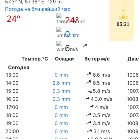
57.3° N, 57.36° E 129 m
Погода на ближайший час
24°
24°
05:21
0
mm
6
m/s
Темпер.°C
Осадки
Ветер м/с
Дав
Сегодня
13:00
0 mm
6.6 m/s
1006
14:00
2.6 mm
6.5 m/s
1006
15:00
5.3 mm
5.8 m/s
1007
16:00
0.3 mm
4.3.0 m/s
1008
17:00
0 mm
4 m/s
1007
18:00
0 mm
3.5 m/s
1007
19:00
0 mm
3.4 m/s
1008
20:00
0 mm
3.1 m/s
1009