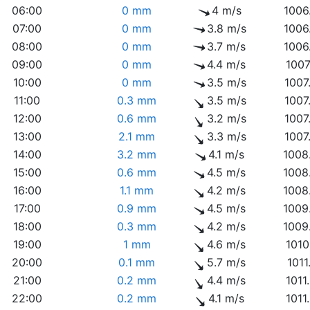
06:00
0 mm
4 m/s
1006
07:00
0 mm
3.8 m/s
1006
08:00
0 mm
3.7 m/s
1006
09:00
0 mm
4.4 m/s
1007
10:00
0 mm
3.5 m/s
1007
11:00
0.3 mm
3.5 m/s
1007
12:00
0.6 mm
3.2 m/s
1007
13:00
2.1 mm
3.3 m/s
1007
14:00
3.2 mm
4.1 m/s
1008
15:00
0.6 mm
4.5 m/s
1008
16:00
1.1 mm
4.2 m/s
1008
17:00
0.9 mm
4.5 m/s
1009
18:00
0.3 mm
4.2 m/s
1009
19:00
1 mm
4.6 m/s
1010
20:00
0.1 mm
5.7 m/s
1011
21:00
0.2 mm
4.4 m/s
1011
22:00
0.2 mm
4.1 m/s
1011