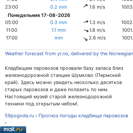
23:00
0.2 mm
1.6 m/s
1003
Понедельник 17-08-2026
05:00
0.3 mm
1.3 m/s
1002
11:00
1.1 mm
1.8 m/s
1001
17:00
mm
2.6 m/s
1001
Weather forecast from yr.no, delivered by the Norwegia
Кладбищем паровозов прозвали базу запаса близ
железнодорожной станции Шумково (Пермский
край). Здесь можно увидеть несколько десятков
старых паровозов и даже полазить по ним.
Настоящий музей старой железнодорожной
техники под открытым небом!.
59pogoda.ru
›
Прогноз погоды кладбище паровозов
›