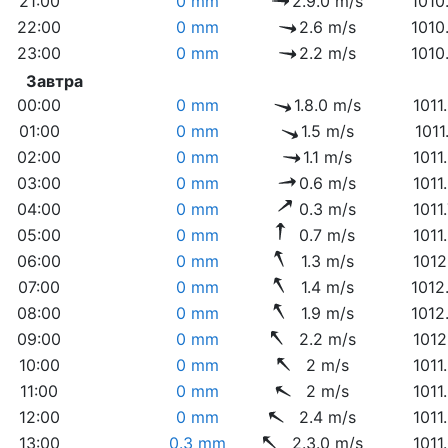
21:00
0 mm
2.9.0 m/s
1010
22:00
0 mm
2.6 m/s
1010
23:00
0 mm
2.2 m/s
1010
Завтра
00:00
0 mm
1.8.0 m/s
1011
01:00
0 mm
1.5 m/s
1011
02:00
0 mm
1.1 m/s
1011
03:00
0 mm
0.6 m/s
1011
04:00
0 mm
0.3 m/s
1011
05:00
0 mm
0.7 m/s
1011
06:00
0 mm
1.3 m/s
1012
07:00
0 mm
1.4 m/s
1012
08:00
0 mm
1.9 m/s
1012
09:00
0 mm
2.2 m/s
1012
10:00
0 mm
2 m/s
1011
11:00
0 mm
2 m/s
1011
12:00
0 mm
2.4 m/s
1011
13:00
0.3 mm
2.3.0 m/s
1011