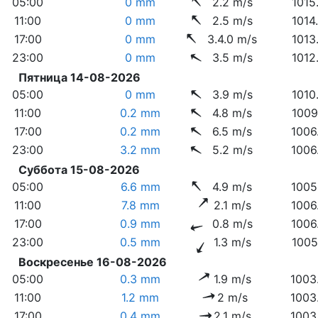
05:00
0 mm
2.2 m/s
1015
11:00
0 mm
2.5 m/s
1014
17:00
0 mm
3.4.0 m/s
1013
23:00
0 mm
3.5 m/s
1012
Пятница 14-08-2026
05:00
0 mm
3.9 m/s
1010
11:00
0.2 mm
4.8 m/s
1009
17:00
0.2 mm
6.5 m/s
1006
23:00
3.2 mm
5.2 m/s
1006
Суббота 15-08-2026
05:00
6.6 mm
4.9 m/s
1005
11:00
7.8 mm
2.1 m/s
1006
17:00
0.9 mm
0.8 m/s
1006
23:00
0.5 mm
1.3 m/s
1005
Воскресенье 16-08-2026
05:00
0.3 mm
1.9 m/s
1003
11:00
1.2 mm
2 m/s
1003
17:00
0.4 mm
2.1 m/s
1003