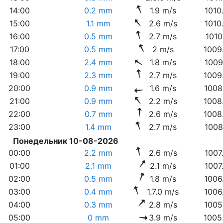
14:00
0.2 mm
1.9 m/s
1010
15:00
1.1 mm
2.6 m/s
1010
16:00
0.5 mm
2.7 m/s
1010
17:00
0.5 mm
2 m/s
1009
18:00
2.4 mm
1.8 m/s
1009
19:00
2.3 mm
2.7 m/s
1009
20:00
0.9 mm
1.6 m/s
1008
21:00
0.9 mm
2.2 m/s
1008
22:00
0.7 mm
2.6 m/s
1008
23:00
1.4 mm
2.7 m/s
1008
Понедельник 10-08-2026
00:00
2.2 mm
2.6 m/s
1007
01:00
2.1 mm
2.1 m/s
1007
02:00
0.5 mm
1.8 m/s
1006
03:00
0.4 mm
1.7.0 m/s
1006
04:00
0.3 mm
2.8 m/s
1005
05:00
0 mm
3.9 m/s
1005