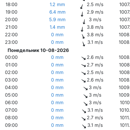
18:00
1.2 mm
2.5 m/s
1007
19:00
6.4 mm
2.9 m/s
1007
20:00
5.9 mm
3 m/s
1007
21:00
1.4 mm
3.8 m/s
1007
22:00
0 mm
3.8 m/s
1008
23:00
0 mm
3.1 m/s
1008
Понедельник 10-08-2026
00:00
0 mm
2.6 m/s
1008
01:00
0 mm
2.7 m/s
1008
02:00
0 mm
2.5 m/s
1008
03:00
0 mm
2.6 m/s
1008
04:00
0 mm
3 m/s
1009
05:00
0 mm
3 m/s
1009
06:00
0 mm
3 m/s
1010
07:00
0 mm
3.1 m/s
1010
08:00
0 mm
2.7 m/s
1011
09:00
0 mm
3.1 m/s
1011