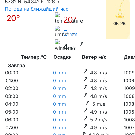
57.8° N, 54.84° E 126 m
Погода на ближайший час
20°
20°
05:26
0
mm
4
m/s
Темпер.°C
Осадки
Ветер м/с
Дав
Завтра
00:00
0 mm
4.8 m/s
1009
01:00
0 mm
4.8 m/s
1009
02:00
0 mm
4.8 m/s
1009
03:00
0 mm
4.8 m/s
1008
04:00
0 mm
5 m/s
1008
05:00
0 mm
4.9 m/s
1008
06:00
0 mm
5.2 m/s
1008
07:00
0 mm
4.9 m/s
1007