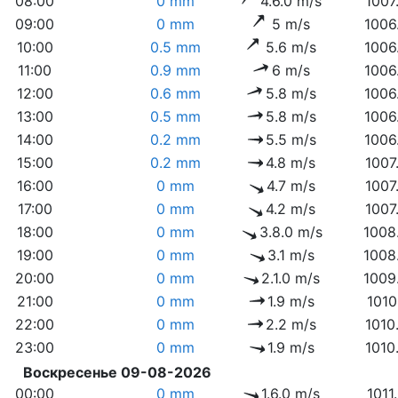
08:00
0 mm
4.6.0 m/s
1007
09:00
0 mm
5 m/s
1006
10:00
0.5 mm
5.6 m/s
1006
11:00
0.9 mm
6 m/s
1006
12:00
0.6 mm
5.8 m/s
1006
13:00
0.5 mm
5.8 m/s
1006
14:00
0.2 mm
5.5 m/s
1006
15:00
0.2 mm
4.8 m/s
1007
16:00
0 mm
4.7 m/s
1007
17:00
0 mm
4.2 m/s
1007
18:00
0 mm
3.8.0 m/s
1008
19:00
0 mm
3.1 m/s
1008
20:00
0 mm
2.1.0 m/s
1009
21:00
0 mm
1.9 m/s
1010
22:00
0 mm
2.2 m/s
1010
23:00
0 mm
1.9 m/s
1010
Воскресенье 09-08-2026
00:00
0 mm
1.6.0 m/s
1011