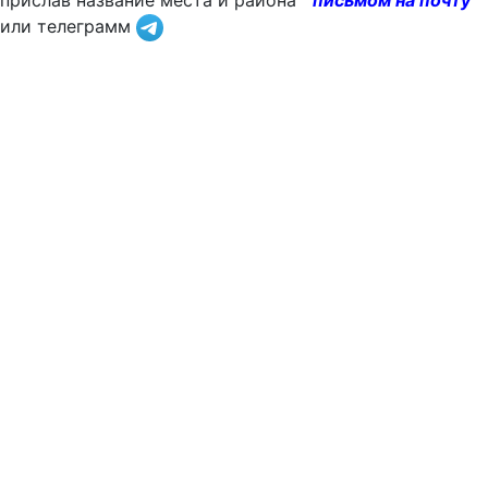
прислав название места и района
письмом на почту
или телеграмм