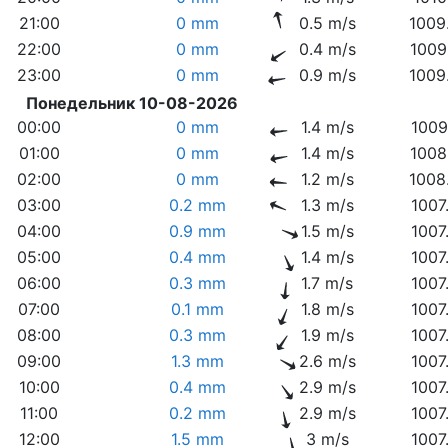
21:00
0 mm
0.5 m/s
1009
22:00
0 mm
0.4 m/s
1009
23:00
0 mm
0.9 m/s
1009
Понедельник 10-08-2026
00:00
0 mm
1.4 m/s
1009
01:00
0 mm
1.4 m/s
1008
02:00
0 mm
1.2 m/s
1008
03:00
0.2 mm
1.3 m/s
1007
04:00
0.9 mm
1.5 m/s
1007
05:00
0.4 mm
1.4 m/s
1007
06:00
0.3 mm
1.7 m/s
1007
07:00
0.1 mm
1.8 m/s
1007
08:00
0.3 mm
1.9 m/s
1007
09:00
1.3 mm
2.6 m/s
1007
10:00
0.4 mm
2.9 m/s
1007
11:00
0.2 mm
2.9 m/s
1007
12:00
1.5 mm
3 m/s
1007