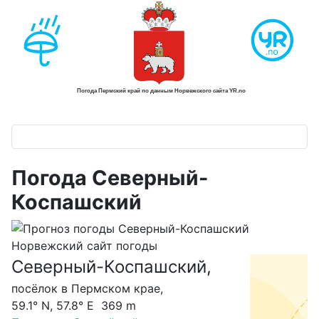
Погода Северный-
Коспашский
Северный-Коспашский,
С
посёлок в Пермском крае,
59.1° N, 57.8° E 369 m