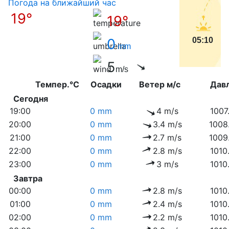
Погода на ближайший час
19°
19°
0
05:10
mm
5
m/s
Темпер.°C
Осадки
Ветер м/с
Дав
Сегодня
19:00
0 mm
4 m/s
1007
20:00
0 mm
3.4 m/s
1008
21:00
0 mm
2.7 m/s
1009
22:00
0 mm
2.8 m/s
1010
23:00
0 mm
3 m/s
1010
Завтра
00:00
0 mm
2.8 m/s
1010
01:00
0 mm
2.4 m/s
1010
02:00
0 mm
2.2 m/s
1010