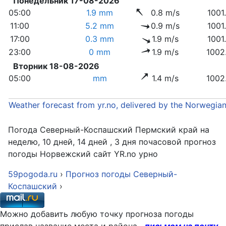
Понедельник 17-08-2026
05:00
1.9 mm
0.8 m/s
1001
11:00
5.2 mm
0.9 m/s
1001
17:00
0.3 mm
1.9 m/s
1001
23:00
0 mm
1.9 m/s
1002
Вторник 18-08-2026
05:00
mm
1.4 m/s
1002
Weather forecast from yr.no, delivered by the Norwegia
Погода Северный-Коспашский Пермский край на
неделю, 10 дней, 14 дней , 3 дня почасовой прогноз
погоды Норвежский сайт YR.no урно
59pogoda.ru
›
Прогноз погоды Северный-
Коспашский
›
Можно добавить любую точку прогноза погоды