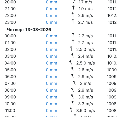
20:00
0 mm
1.7 m/s
1011
21:00
0 mm
1.9 m/s
1012
22:00
0 mm
2.6 m/s
1012
23:00
0 mm
2.7 m/s
1012
Четверг 13-08-2026
00:00
0 mm
2.7 m/s
1011
01:00
0 mm
2.7 m/s
1011
02:00
0 mm
2.5.0 m/s
1011
03:00
0 mm
2.4 m/s
1010
04:00
0 mm
2.5.0 m/s
1010
05:00
0 mm
2.6 m/s
1009
06:00
0 mm
2.9 m/s
1009
07:00
0 mm
3 m/s
1009
08:00
0 mm
2.9 m/s
1009
09:00
0 mm
3.0 m/s
1009
10:00
0 mm
3.3 m/s
1008
11:00
0 mm
3.9.0 m/s
1008