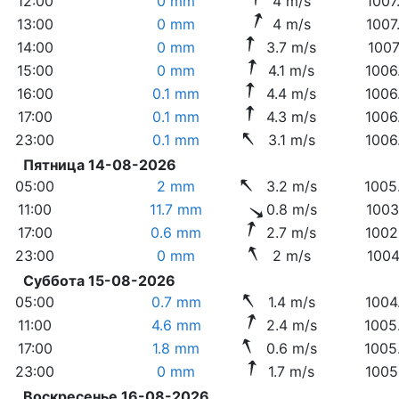
12:00
0 mm
4 m/s
1007
13:00
0 mm
4 m/s
1007
14:00
0 mm
3.7 m/s
1007
15:00
0 mm
4.1 m/s
1006
16:00
0.1 mm
4.4 m/s
1006
17:00
0.1 mm
4.3 m/s
1006
23:00
0.1 mm
3.1 m/s
1006
Пятница 14-08-2026
05:00
2 mm
3.2 m/s
1005
11:00
11.7 mm
0.8 m/s
1003
17:00
0.6 mm
2.7 m/s
1002
23:00
0 mm
2 m/s
1004
Суббота 15-08-2026
05:00
0.7 mm
1.4 m/s
1004
11:00
4.6 mm
2.4 m/s
1005
17:00
1.8 mm
0.6 m/s
1005
23:00
0 mm
1.7 m/s
1005
Воскресенье 16-08-2026