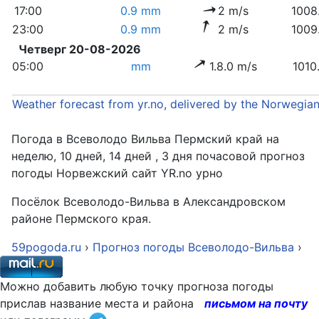
17:00
0.9 mm
2 m/s
1008
23:00
0.9 mm
2 m/s
1009
Четверг 20-08-2026
05:00
mm
1.8.0 m/s
1010
Weather forecast from yr.no, delivered by the Norwegia
Погода в Всеволодо Вильва Пермский край на
неделю, 10 дней, 14 дней , 3 дня почасовой прогноз
погоды Норвежский сайт YR.no урно
Посёлок Всеволодо-Вильва в Александровском
районе Пермского края.
59pogoda.ru
›
Прогноз погоды Всеволодо-Вильва
›
Можно добавить любую точку прогноза погоды
прислав название места и района
письмом на почту