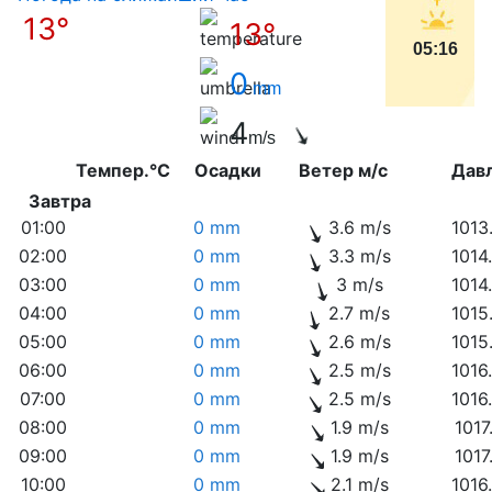
13°
13°
05:16
0
mm
4
m/s
Темпер.°C
Осадки
Ветер м/с
Дав
Завтра
01:00
0 mm
3.6 m/s
1013
02:00
0 mm
3.3 m/s
1014
03:00
0 mm
3 m/s
1014
04:00
0 mm
2.7 m/s
1015
05:00
0 mm
2.6 m/s
1015
06:00
0 mm
2.5 m/s
1016
07:00
0 mm
2.5 m/s
1016
08:00
0 mm
1.9 m/s
1017
09:00
0 mm
1.9 m/s
1017
10:00
0 mm
2.1 m/s
1016