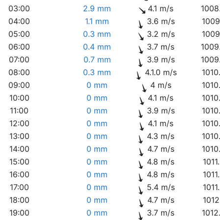
03:00
2.9 mm
4.1 m/s
1008
04:00
1.1 mm
3.6 m/s
1009
05:00
0.3 mm
3.2 m/s
1009
06:00
0.4 mm
3.7 m/s
1009
07:00
0.7 mm
3.9 m/s
1009
08:00
0.3 mm
4.1.0 m/s
1010
09:00
0 mm
4 m/s
1010
10:00
0 mm
4.1 m/s
1010
11:00
0 mm
3.9 m/s
1010
12:00
0 mm
4.1 m/s
1010
13:00
0 mm
4.3 m/s
1010
14:00
0 mm
4.7 m/s
1010
15:00
0 mm
4.8 m/s
1011
16:00
0 mm
4.8 m/s
1011
17:00
0 mm
5.4 m/s
1011
18:00
0 mm
4.7 m/s
1012
19:00
0 mm
3.7 m/s
1012