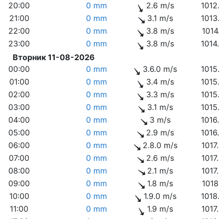
20:00
0 mm
2.6 m/s
1012
21:00
0 mm
3.1 m/s
1013
22:00
0 mm
3.8 m/s
1014
23:00
0 mm
3.8 m/s
1014
Вторник 11-08-2026
00:00
0 mm
3.6.0 m/s
1015
01:00
0 mm
3.4 m/s
1015
02:00
0 mm
3.3 m/s
1015
03:00
0 mm
3.1 m/s
1015
04:00
0 mm
3 m/s
1016
05:00
0 mm
2.9 m/s
1016
06:00
0 mm
2.8.0 m/s
1017
07:00
0 mm
2.6 m/s
1017
08:00
0 mm
2.1 m/s
1017
09:00
0 mm
1.8 m/s
1018
10:00
0 mm
1.9.0 m/s
1018
11:00
0 mm
1.9 m/s
1017