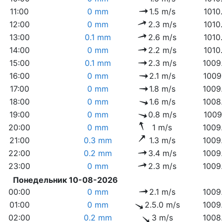
11:00
0 mm
1.5 m/s
1010
12:00
0 mm
2.3 m/s
1010
13:00
0.1 mm
2.6 m/s
1010
14:00
0 mm
2.2 m/s
1010
15:00
0.1 mm
2.3 m/s
1009
16:00
0 mm
2.1 m/s
1009
17:00
0 mm
1.8 m/s
1009
18:00
0 mm
1.6 m/s
1008
19:00
0 mm
0.8 m/s
1009
20:00
0 mm
1 m/s
1009
21:00
0.3 mm
1.3 m/s
1009
22:00
0.2 mm
3.4 m/s
1009
23:00
0 mm
2.3 m/s
1009
Понедельник 10-08-2026
00:00
0 mm
2.1 m/s
1009
01:00
0 mm
2.5.0 m/s
1009
02:00
0.2 mm
3 m/s
1008