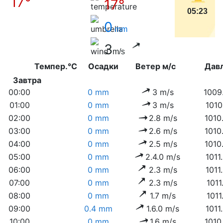
17°
17°
05:23
0
mm
3
m/s
Темпер.°C
Осадки
Ветер м/с
Дав
Завтра
00:00
0 mm
3 m/s
1009
01:00
0 mm
3 m/s
1010
02:00
0 mm
2.8 m/s
1010
03:00
0 mm
2.6 m/s
1010
04:00
0 mm
2.5 m/s
1010
05:00
0 mm
2.4.0 m/s
1011
06:00
0 mm
2.3 m/s
1011
07:00
0 mm
2.3 m/s
1011
08:00
0 mm
1.7 m/s
1011
09:00
0.4 mm
1.6.0 m/s
1011
10:00
0 mm
1.6 m/s
1010